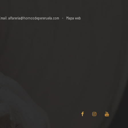
Email.
alfareria@hornosdepereruela.com
Mapa web