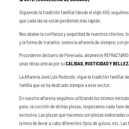
Siguiendo la tradición familiar (desde el siglo XVI), seguim
que cada día se están perdiendo más rápido.
Nos abalan la confianza y seguridad de nuestros clientes, l
y la forma de tratarlos, somos la alfarería de siempre; con 
Procedente del barro de Pereruela, altamente REFRACTARIO q
unas obras únicas por su
CALIDAD, RUSTICIDAD Y BELLE
La Alfarería José Luis Redondo, sigue la tradición familiar d
familia que se ha dedicado siempre a este sector.
En nuestra alfarería seguimos utilizando los mismos métodos
paso, la cocción de dichas piezas, respetamos cada fase d
exclusiva. Las piezas que hacemos son piezas elaboradas c
la hora de llevar a cabo diferentes tipos de guisos, etc. La