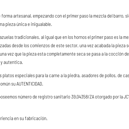
e forma artesanal, empezando con el primer paso la mezcla del barro, si
na pieza única e inigualable.
las tradicionales, al igual que en los hornos el primer paso es la mez
lizadas desde los comienzos de este sector, una vez acabada la pieza s
o, una vez que la pieza esta completamente seca se pasa a la cocción 
 y autentica.
latos especiales para la carne a la piedra, asadores de pollos, de ca
 común su AUTENTICIDAD.
 poseemos número de registro sanitario 39.04358/ZA otorgado por la JC
iencia en su fabricación.