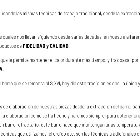
os usando las mismas técnicas de trabajo tradicional, desde la extracció
os cuales nos llevan siguiendo desde varias décadas, en nuestra alfarer
productos de
FIDELIDAD y CALIDAD
.
ue le permite mantener el calor durante más tiempo, y tras pasar por 
ZA
.
el barro que se remonta al S.XVI, hoy día esta tradición es casi la úni
 de elaboración de nuestras piezas desde la extracción del barro, barr
e la elaboración como se ha hecho y haremos siempre, para obtener uno
on barro refractario, este barro hace que mantengan unas temperatur
s técnicas que utilizamos, el urdido etc. son las técnicas tradicionales